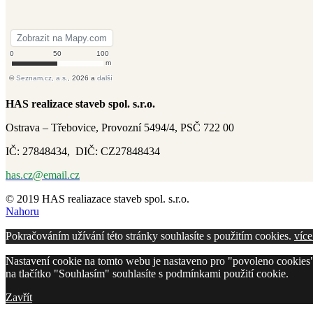
HAS realizace staveb spol. s.r.o.
Ostrava – Třebovice, Provozní 5494/4, PSČ 722 00
IČ: 27848434, DIČ: CZ27848434
has.cz@email.cz
© 2019 HAS realiazace staveb spol. s.r.o.
Nahoru
Pokračováním užívání této stránky souhlasíte s použitím cookies.
více
Nastavení cookie na tomto webu je nastaveno pro "povoleno cookies"
na tlačítko "Souhlasím" souhlasíte s podmínkami použití cookie.
Zavřít