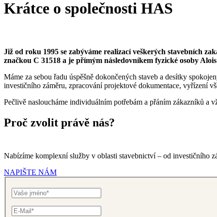
Krátce o společnosti
HAS
Již od roku 1995 se zabýváme realizací veškerých stavebních za
značkou C 31518 a je přímým následovníkem fyzické osoby Aloi
Máme za sebou řadu úspěšně dokončených staveb a desítky spokojený
investičního záměru, zpracování projektové dokumentace, vyřízení všec
Pečlivě nasloucháme individuálním potřebám a přáním zákazníků a vžd
Proč zvolit právě nás?
Nabízíme komplexní služby v oblasti stavebnictví – od investičního zá
NAPIŠTE NÁM