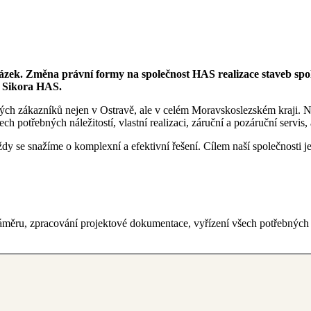
kázek. Změna právní formy na společnost HAS realizace staveb spo
s Sikora HAS.
ch zákazníků nejen v Ostravě, ale v celém Moravskoslezském kraji. N
h potřebných náležitostí, vlastní realizaci, záruční a pozáruční servis,
y se snažíme o komplexní a efektivní řešení. Cílem naší společnosti j
měru, zpracování projektové dokumentace, vyřízení všech potřebných nál