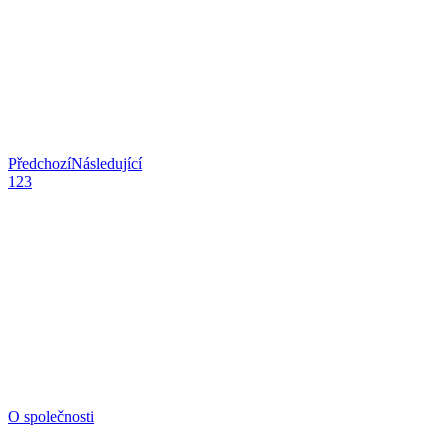
Předchozí
Následující
1
2
3
Komplexní
realizace staveb
O společnosti